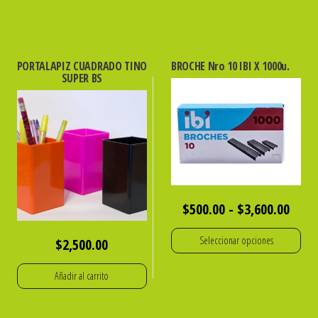
PORTALAPIZ CUADRADO TINO
BROCHE Nro 10 IBI X 1000u.
SUPER BS
Rang
$
500.00
-
$
3,600.00
de
Seleccionar opciones
$
2,500.00
preci
Este
desd
Añadir al carrito
producto
$500
tiene