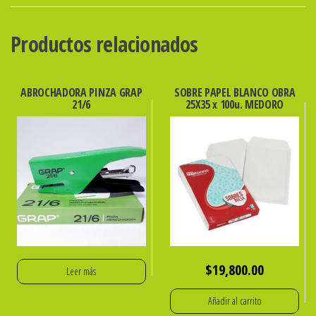
PINTO
X
Productos relacionados
12
CORTOS
cantidad
ABROCHADORA PINZA GRAP
SOBRE PAPEL BLANCO OBRA
21/6
25X35 x 100u. MEDORO
$
19,800.00
Leer más
Añadir al carrito