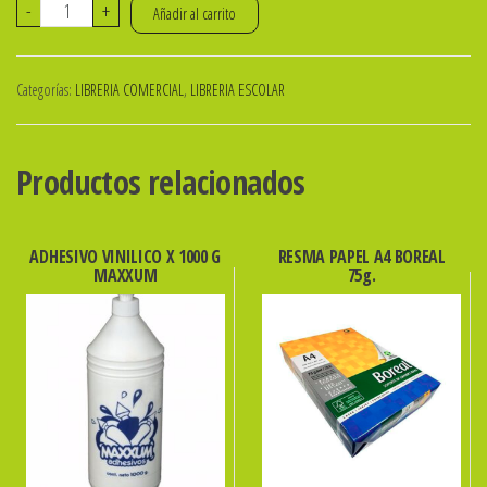
PAPEL
-
+
Añadir al carrito
AFICHE
COLOR
Categorías:
LIBRERIA COMERCIAL
,
LIBRERIA ESCOLAR
BLISTER
070
X
Productos relacionados
2
Mts.
-
ADHESIVO VINILICO X 1000 G
RESMA PAPEL A4 BOREAL
MAXXUM
75g.
MURESCO
cantidad