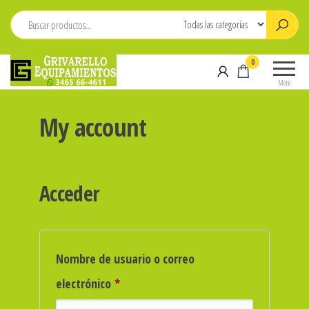
Saltar
al
contenido
Grivarello
Whatsapp:
0
Equipamientos
3465-
Menú
664611
My account
Acceder
Nombre de usuario o correo
Obligatorio
electrónico
*