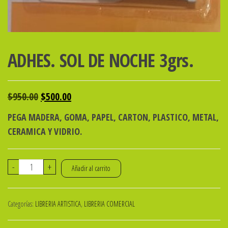
ADHES. SOL DE NOCHE 3grs.
El
El
$
950.00
$
500.00
precio
precio
PEGA MADERA, GOMA, PAPEL, CARTON, PLASTICO, METAL,
original
actual
CERAMICA Y VIDRIO.
era:
es:
$950.00.
$500.00.
ADHES.
-
+
Añadir al carrito
SOL
DE
Categorías:
LIBRERIA ARTISTICA
,
LIBRERIA COMERCIAL
NOCHE
3grs.