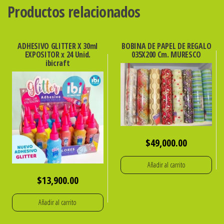
cantidad
Productos relacionados
ADHESIVO GLITTER X 30ml
BOBINA DE PAPEL DE REGALO
EXPOSITOR x 24 Unid.
035X200 Cm. MURESCO
ibicraft
$
49,000.00
Añadir al carrito
$
13,900.00
Añadir al carrito