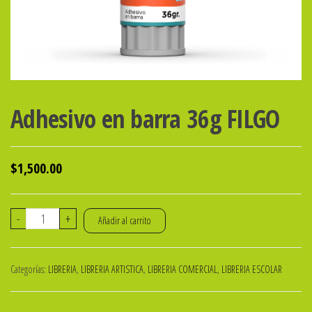
Adhesivo en barra 36g FILGO
$
1,500.00
Adhesivo
-
+
Añadir al carrito
en
barra
Categorías:
LIBRERIA
,
LIBRERIA ARTISTICA
,
LIBRERIA COMERCIAL
,
LIBRERIA ESCOLAR
36g
FILGO