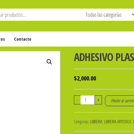
tos
Contacto
ADHESIVO PLAS
$
2,000.00
ADHESIVO
-
+
Añadir al carrit
PLASTICOLA
88g
Categorías:
LIBRERIA
,
LIBRERIA ARTISTICA
,
cantidad