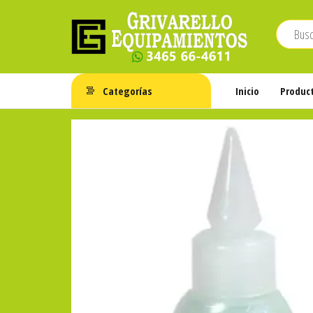
Saltar
al
contenido
Grivarello
Whatsapp:
3465-
Equipamientos
Categorías
Inicio
Produc
664611