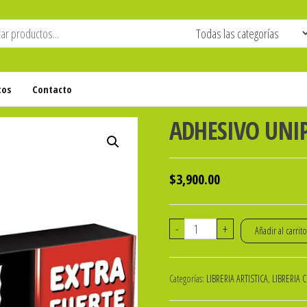
tos
Contacto
ADHESIVO UNI
$
3,900.00
ADHESIVO
-
+
Añadir al carrit
UNIPOX
EXTRA
Categorías:
LIBRERIA ARTISTICA
,
LIBRERIA 
FUERTE
25ml