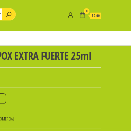
0
$0.00
POX EXTRA FUERTE 25ml
o
COMERCIAL