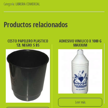
Categoría:
LIBRERIA COMERCIAL
Nro
3
METAL
Productos relacionados
101X68mm
840638
cantidad
CESTO PAPELERO PLASTICO
ADHESIVO VINILICO X 1000 G
12L NEGRO S BS
MAXXUM
Leer más