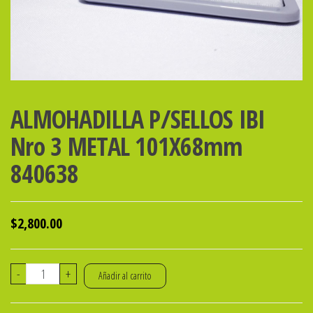
ALMOHADILLA P/SELLOS IBI
Nro 3 METAL 101X68mm
840638
$
2,800.00
ALMOHADILLA
-
+
Añadir al carrito
P/SELLOS
IBI