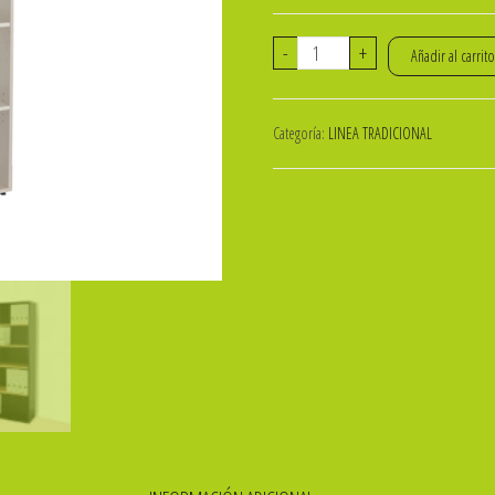
BIBLIOTECA
-
+
Añadir al carrit
PLATINUM
SIN
Categoría:
LINEA TRADICIONAL
PUERTAS
cantidad