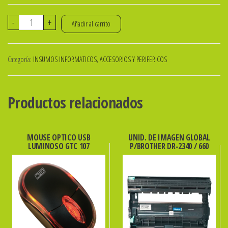
AURICULAR
-
+
Añadir al carrito
IN
EAR
Categoría:
INSUMOS INFORMATICOS, ACCESORIOS Y PERIFERICOS
C/MICROF.
C/CABLE
GLOBAL
Productos relacionados
cantidad
MOUSE OPTICO USB
UNID. DE IMAGEN GLOBAL
LUMINOSO GTC 107
P/BROTHER DR-2340 / 660