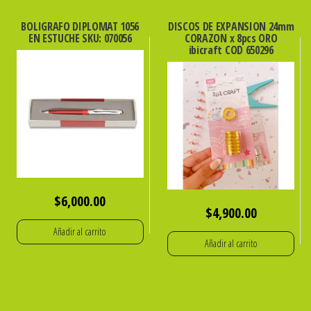
OF+
1
BOLIGRAFO DIPLOMAT 1056
DISCOS DE EXPANSION 24mm
EN ESTUCHE SKU: 070056
CORAZON x 8pcs ORO
A4
ibicraft COD 650296
cantidad
$
6,000.00
$
4,900.00
Añadir al carrito
Añadir al carrito