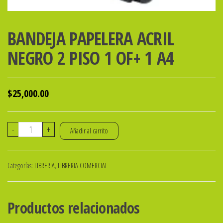
BANDEJA PAPELERA ACRIL
NEGRO 2 PISO 1 OF+ 1 A4
$
25,000.00
BANDEJA
-
+
Añadir al carrito
PAPELERA
ACRIL
Categorías:
LIBRERIA
,
LIBRERIA COMERCIAL
NEGRO
2
PISO
Productos relacionados
1