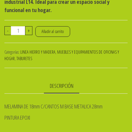
industrial L14. Ideal para crear un espacio social y
funcional en tu hogar.
BANQUETA
-
+
Añadir al carrito
META
DG
Categorías:
LINEA HIERRO Y MADERA
,
MUEBLES Y EQUIPAMIENTOS DE OFICINAS Y
030x036x70
HOGAR
,
TABURETES
Cm
-
L15-
DESCRIPCIÓN
cantidad
MELAMINA DE 18mm C/CANTOS M BASE METALICA 28mm
PINTURA EPOXI