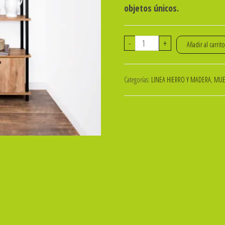
objetos únicos.
BIBLIOTECA
-
+
Añadir al carrit
DOBLE
12
Categorías:
LINEA HIERRO Y MADERA
,
MUE
ESTANTES
Y
2
MODULOS
DE
PTAS
NUR
DG
130x030x182
Cm