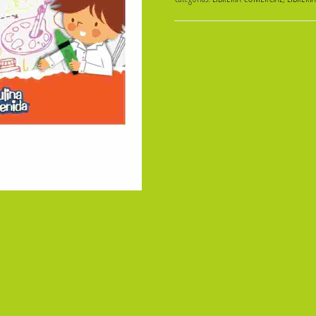
BLANCO
23X32
20
Hojas
MURESCO
cantidad