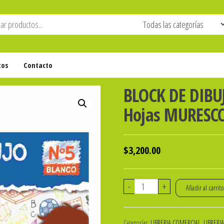
tos
Contacto
BLOCK DE DIBU
Hojas MURESC
$
3,200.00
BLOCK
-
+
Añadir al carrit
DE
DIBUJO
Categorías:
LIBRERIA COMERCIAL
,
LIBRERI