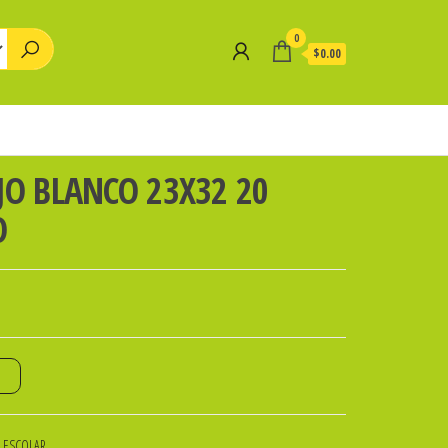
0
$0.00
JO BLANCO 23X32 20
O
o
A ESCOLAR