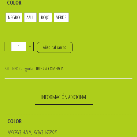
COLOR
NEGRO
AZUL
ROJO
VERDE
BOLIGRAFO
-
+
Añadir al carrito
CONSUL
TRIO
SKU:
N/D
Categoría:
LIBRERIA COMERCIAL
Pta
1mm
cantidad
INFORMACIÓN ADICIONAL
COLOR
NEGRO, AZUL, ROJO, VERDE