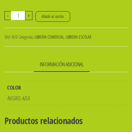
BOLIGRAFO
-
+
Añadir al carrito
FILGO
FASTGRIP
SKU:
N/D
Categorías:
LIBRERIA COMERCIAL
,
LIBRERIA ESCOLAR
1mm
RETRACTIL
cantidad
INFORMACIÓN ADICIONAL
COLOR
NEGRO, AZUL
Productos relacionados