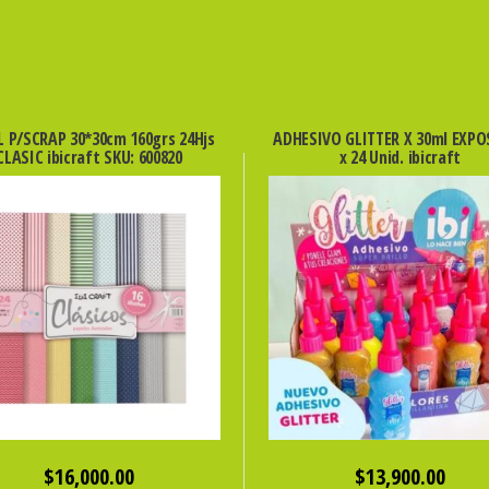
L P/SCRAP 30*30cm 160grs 24Hjs
ADHESIVO GLITTER X 30ml EXPO
CLASIC ibicraft SKU: 600820
x 24 Unid. ibicraft
$
16,000.00
$
13,900.00