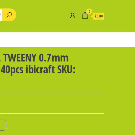
0
$0.00
L TWEENY 0.7mm
40pcs ibicraft SKU:
o