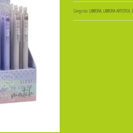
TWEENY
Categorías:
LIBRERIA
,
LIBRERIA ARTISTICA
,
0.7mm
RETRACTIL
Exp.40pcs
ibicraft
SKU:
070501
cantidad