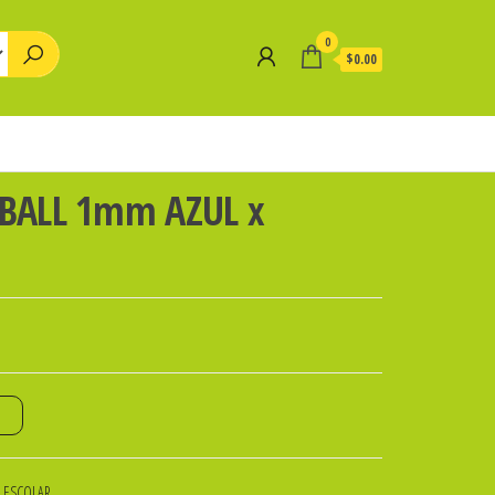
0
$0.00
 BALL 1mm AZUL x
o
A ESCOLAR