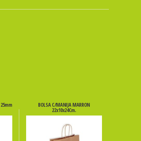
L 25mm
BOLSA C/MANIJA MARRON
22x10x24Cm.