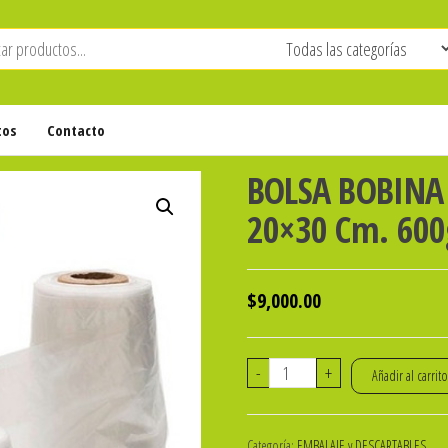
tos
Contacto
BOLSA BOBINA
20×30 Cm. 600
$
9,000.00
BOLSA
-
+
Añadir al carrit
BOBINA
DE
Categoría:
EMBALAJE y DESCARTABLES