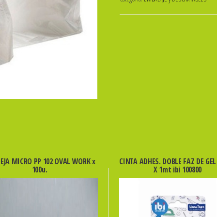
ARRANQUE
PREMIUM
20x30
Cm.
600g
cantidad
EJA MICRO PP 102 OVAL WORK x
CINTA ADHES. DOBLE FAZ DE GE
100u.
X 1mt ibi 100800