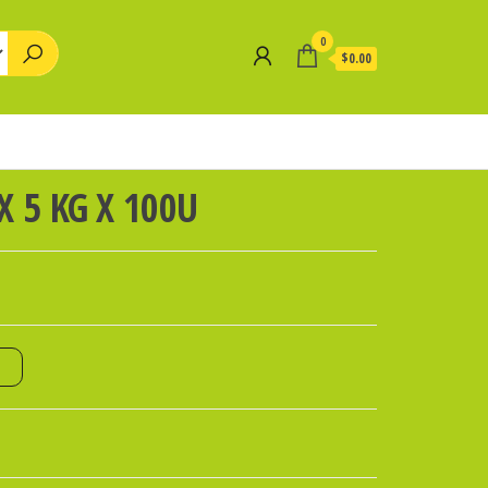
0
$0.00
X 5 KG X 100U
o