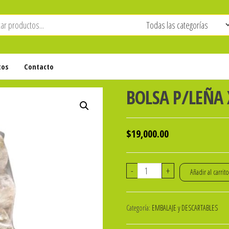
tos
Contacto
BOLSA P/LEÑA 
$
19,000.00
BOLSA
-
+
Añadir al carrit
P/LEÑA
X
Categoría:
EMBALAJE y DESCARTABLES
5
KG