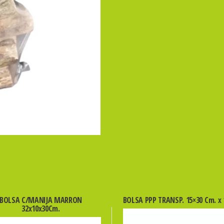
X
100U
cantidad
BOLSA C/MANIJA MARRON
BOLSA PPP TRANSP. 15×30 Cm. x 
32x10x30Cm.