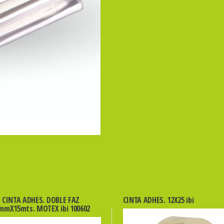
x
100u.
cantidad
CINTA ADHES. DOBLE FAZ
CINTA ADHES. 12X25 ibi
mmX15mts. MOTEX ibi 100602