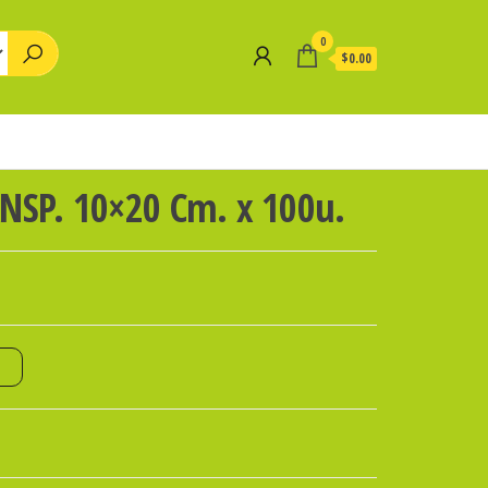
0
$0.00
NSP. 10×20 Cm. x 100u.
o