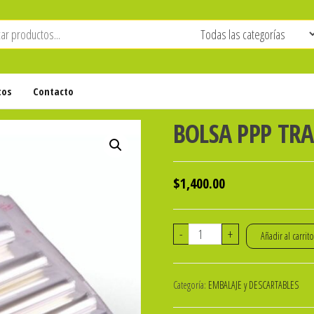
tos
Contacto
BOLSA PPP TRA
$
1,400.00
BOLSA
-
+
Añadir al carrit
PPP
TRANSP.
Categoría:
EMBALAJE y DESCARTABLES
10x20
Cm.