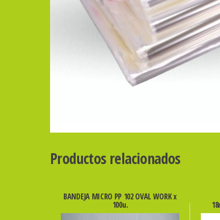
Productos relacionados
BANDEJA MICRO PP 102 OVAL WORK x
100u.
18