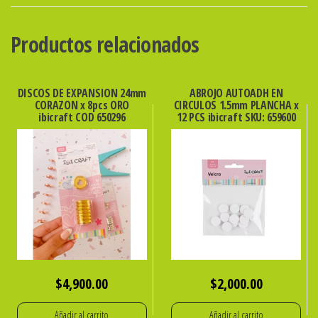
x
50
Productos relacionados
UNID.
COLOR
ibicraft
DISCOS DE EXPANSION 24mm
ABROJO AUTOADH EN
CORAZON x 8pcs ORO
CIRCULOS 1.5mm PLANCHA x
cantidad
ibicraft COD 650296
12 PCS ibicraft SKU: 659600
$
4,900.00
$
2,000.00
Añadir al carrito
Añadir al carrito