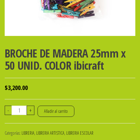
BROCHE DE MADERA 25mm x
50 UNID. COLOR ibicraft
$
3,200.00
BROCHE
-
+
Añadir al carrito
DE
MADERA
Categorías:
LIBRERIA
,
LIBRERIA ARTISTICA
,
LIBRERIA ESCOLAR
25mm