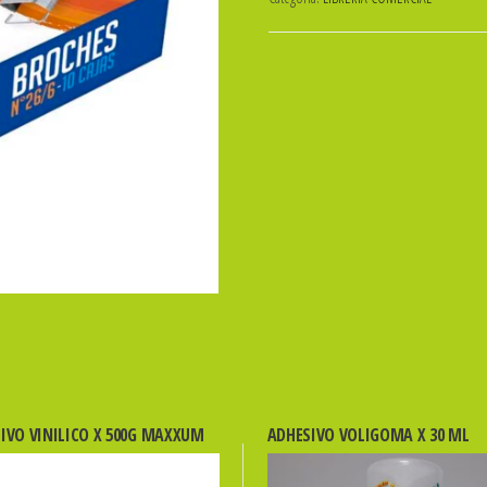
Caja
x
1000pcs.
IBI
SKU:
020259
cantidad
IVO VINILICO X 500G MAXXUM
ADHESIVO VOLIGOMA X 30 ML