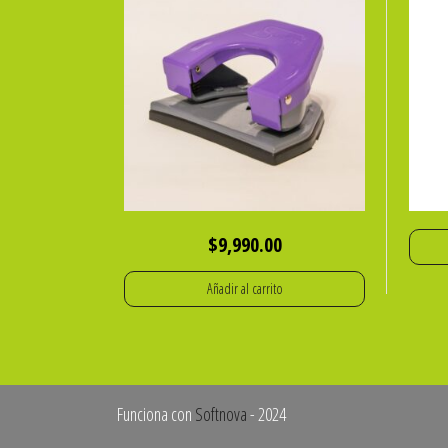
$
9,990.00
Añadir al carrito
Funciona con
Softnova
- 2024