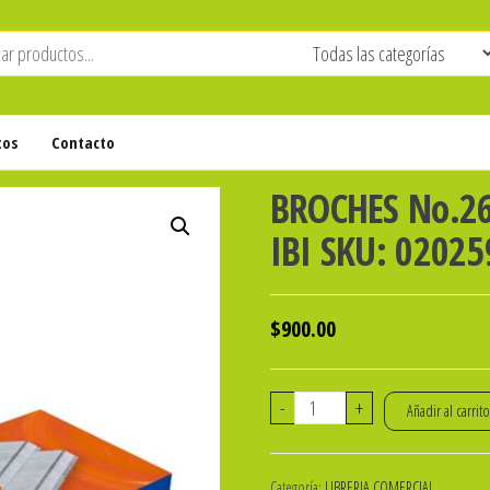
tos
Contacto
BROCHES No.26/
IBI SKU: 02025
$
900.00
BROCHES
-
+
Añadir al carrit
No.26/6
(21/6)
Categoría:
LIBRERIA COMERCIAL