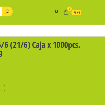
0
$0.00
6 (21/6) Caja x 1000pcs.
9
o