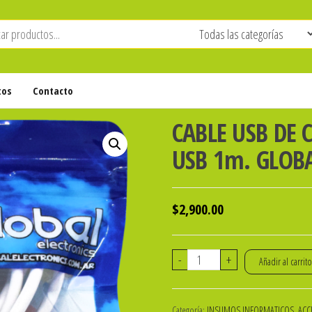
tos
Contacto
CABLE USB DE 
USB 1m. GLOB
$
2,900.00
CABLE
-
+
Añadir al carrit
USB
DE
Categoría:
INSUMOS INFORMATICOS, ACCE