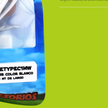
CARGA
DE
DATOS
MICRO
USB
1m.
GLOBAL
cantidad