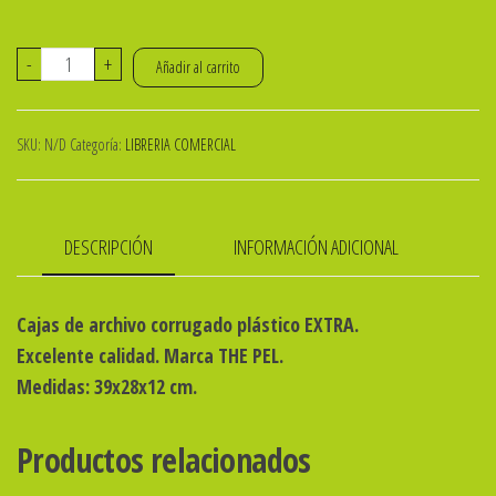
CAJA
-
+
Añadir al carrito
ARCHIVO
CORR
SKU:
N/D
Categoría:
LIBRERIA COMERCIAL
PLASTICO
12
CM
DESCRIPCIÓN
INFORMACIÓN ADICIONAL
OFICIO
THE
PEL
Cajas de archivo corrugado plástico EXTRA.
cantidad
Excelente calidad. Marca THE PEL.
Medidas: 39x28x12 cm.
Productos relacionados