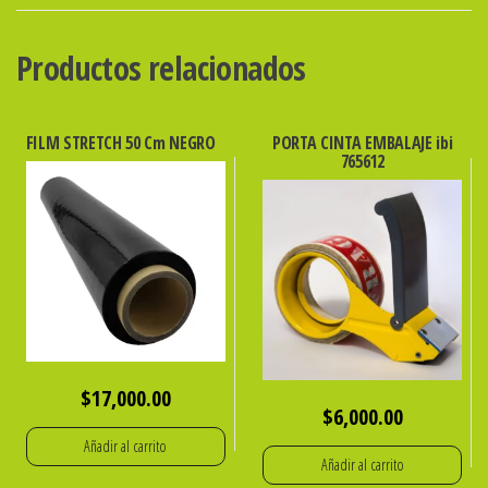
P/
1/2
Productos relacionados
PIZZA
32x16x4.5cm
cantidad
FILM STRETCH 50 Cm NEGRO
PORTA CINTA EMBALAJE ibi
765612
$
17,000.00
$
6,000.00
Añadir al carrito
Añadir al carrito