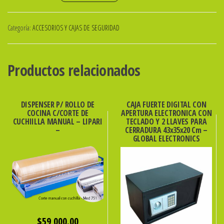
Fuerte
Simulada
Categoría:
ACCESORIOS Y CAJAS DE SEGURIDAD
Libro
Azul
Con
Productos relacionados
Apertura
De
Combinación
DISPENSER P/ ROLLO DE
CAJA FUERTE DIGITAL CON
COCINA C/CORTE DE
APERTURA ELECTRONICA CON
Mecánica
CUCHIILLA MANUAL – LIPARI
TECLADO Y 2 LLAVES PARA
Y
–
CERRADURA 43x35x20 Cm –
GLOBAL ELECTRONICS
2
Llaves
24X15X55Cm
-
Global
cantidad
$
59,000.00