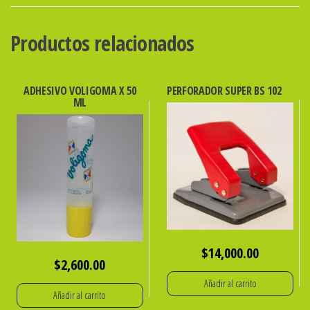
POSICIONES
FIJA
Productos relacionados
THE
PEL
cantidad
ADHESIVO VOLIGOMA X 50
PERFORADOR SUPER BS 102
ML
$
14,000.00
$
2,600.00
Añadir al carrito
Añadir al carrito