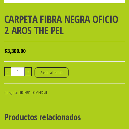
CARPETA FIBRA NEGRA OFICIO
2 AROS THE PEL
$
3,300.00
CARPETA
-
+
Añadir al carrito
FIBRA
NEGRA
Categoría:
LIBRERIA COMERCIAL
OFICIO
2
AROS
Productos relacionados
THE
PEL