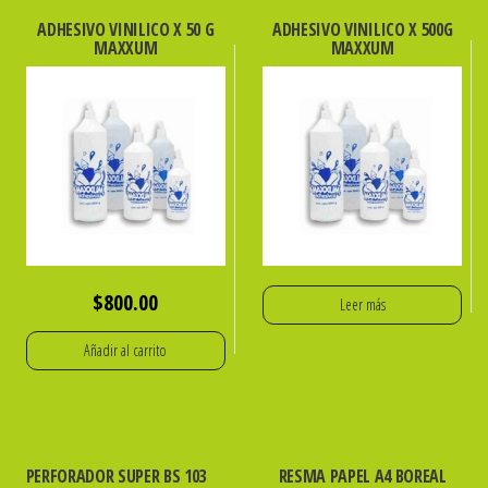
cantidad
ADHESIVO VINILICO X 50 G
ADHESIVO VINILICO X 500G
MAXXUM
MAXXUM
$
800.00
Leer más
Añadir al carrito
PERFORADOR SUPER BS 103
RESMA PAPEL A4 BOREAL