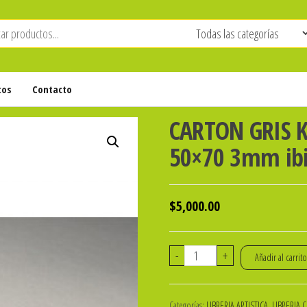
tos
Contacto
CARTON GRIS 
50×70 3mm ib
$
5,000.00
CARTON
-
+
Añadir al carrit
GRIS
KAPPA
Categorías:
LIBRERIA ARTISTICA
,
LIBRERIA 