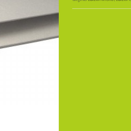
HOLANDA
NRO
08-
50x70
3mm
ibi
cantidad