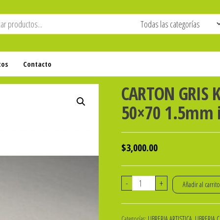
tos
Contacto
CARTON GRIS 
50×70 1.5mm i
$
3,000.00
CARTON
-
+
Añadir al carrit
GRIS
KAPPA
Categorías:
LIBRERIA ARTISTICA
,
LIBRERIA 