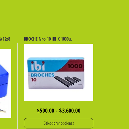
x12x8
BROCHE Nro 10 IBI X 1000u.
Rango
$
500.00
-
$
3,600.00
de
Seleccionar opciones
precios: