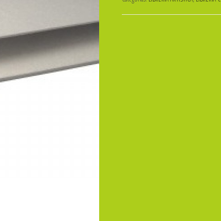
HOLANDA
NRO
16-
50x70
1.5mm
ibi
cantidad