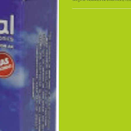
GLOBAL
/HP
564xl
NEGRO
cantidad