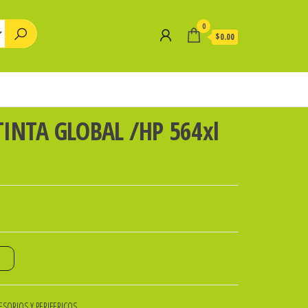
0
$0.00
INTA GLOBAL /HP 564xl
o
SORIOS Y PERIFERICOS