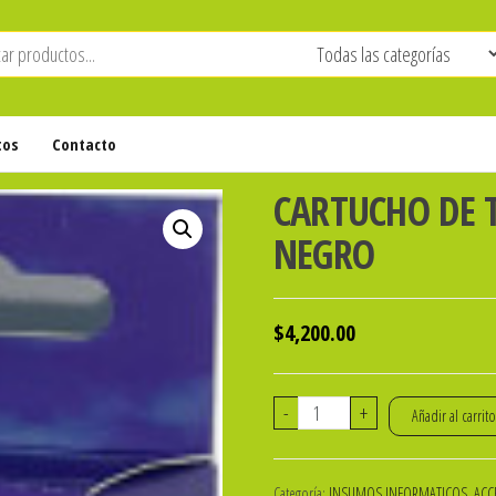
tos
Contacto
CARTUCHO DE T
NEGRO
$
4,200.00
CARTUCHO
-
+
Añadir al carrit
DE
TINTA
Categoría:
INSUMOS INFORMATICOS, ACCE