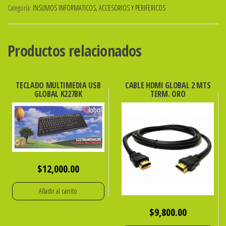
Categoría:
INSUMOS INFORMATICOS, ACCESORIOS Y PERIFERICOS
GLOBAL
P/EPSON
T0634
Productos relacionados
AMARILLO
cantidad
TECLADO MULTIMEDIA USB
CABLE HDMI GLOBAL 2 MTS
GLOBAL K227BK
TERM. ORO
$
12,000.00
Añadir al carrito
$
9,800.00