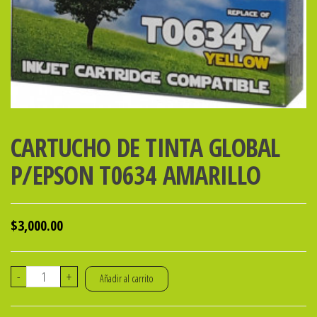
CARTUCHO DE TINTA GLOBAL
P/EPSON T0634 AMARILLO
$
3,000.00
CARTUCHO
-
+
Añadir al carrito
DE
TINTA