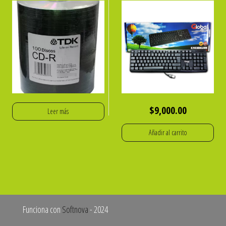
$
9,000.00
Leer más
Añadir al carrito
Funciona con
Softnova
- 2024