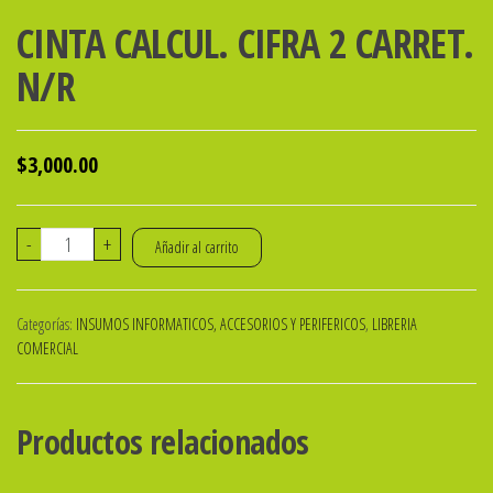
CINTA CALCUL. CIFRA 2 CARRET.
N/R
$
3,000.00
CINTA
-
+
Añadir al carrito
CALCUL.
CIFRA
Categorías:
INSUMOS INFORMATICOS, ACCESORIOS Y PERIFERICOS
,
LIBRERIA
2
COMERCIAL
CARRET.
N/R
cantidad
Productos relacionados