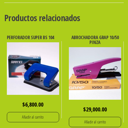
FRAGIL
-
Productos relacionados
48X90
ibi
cantidad
PERFORADOR SUPER BS 104
ABROCHADORA GRAP 10/50
PINZA
$
6,800.00
$
29,000.00
Añadir al carrito
Añadir al carrito