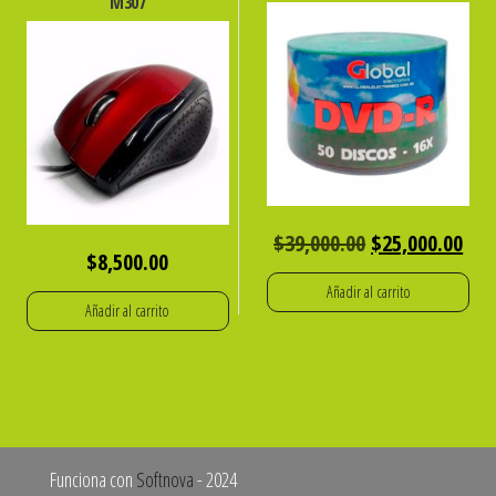
M307
El
El
$
39,000.00
$
25,000.00
$
8,500.00
precio
pre
Añadir al carrito
original
act
Añadir al carrito
era:
es:
$39,000.00.
$25
Funciona con
Softnova
- 2024