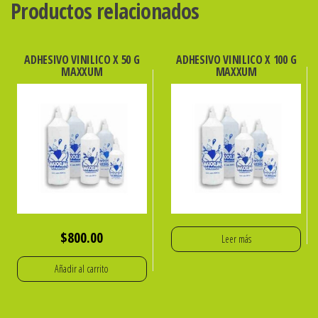
Productos relacionados
UNID.
ibi
120115
ADHESIVO VINILICO X 50 G
ADHESIVO VINILICO X 100 G
MAXXUM
MAXXUM
cantidad
$
800.00
Leer más
Añadir al carrito