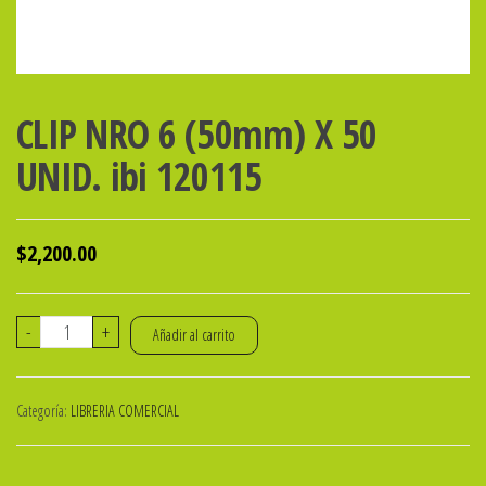
CLIP NRO 6 (50mm) X 50
UNID. ibi 120115
$
2,200.00
CLIP
-
+
Añadir al carrito
NRO
6
Categoría:
LIBRERIA COMERCIAL
(50mm)
X
50