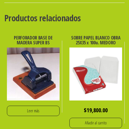
50mm
X
Productos relacionados
100
U.
ibi
PERFORADOR BASE DE
SOBRE PAPEL BLANCO OBRA
MADERA SUPER BS
25X35 x 100u. MEDORO
cantidad
$
19,800.00
Leer más
Añadir al carrito