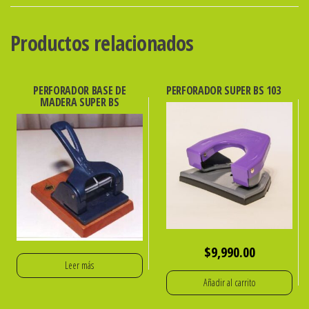
50mm
x
Productos relacionados
100
U.
CAJA
PERFORADOR BASE DE
PERFORADOR SUPER BS 103
MADERA SUPER BS
x
10
U.
ibi
cantidad
$
9,990.00
Leer más
Añadir al carrito