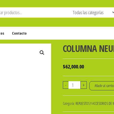
tos
Contacto
COLUMNA NEUM
$
62,000.00
COLUMNA
-
+
Añadir al carrit
NEUMATICA
DE
Categoría:
REPUESTOS Y ACCESORIOS DE 
GAS
cantidad