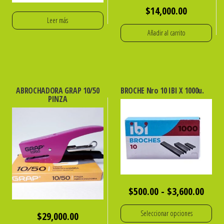
$
14,000.00
Leer más
Añadir al carrito
ABROCHADORA GRAP 10/50
BROCHE Nro 10 IBI X 1000u.
PINZA
Rang
$
500.00
-
$
3,600.00
de
Seleccionar opciones
$
29,000.00
preci