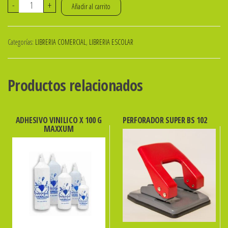
COMPAS
-
+
Añadir al carrito
ESCOLAR
PASTEL
Categorías:
LIBRERIA COMERCIAL
,
LIBRERIA ESCOLAR
EN
ESTUCHE
ibi
Productos relacionados
cantidad
ADHESIVO VINILICO X 100 G
PERFORADOR SUPER BS 102
MAXXUM