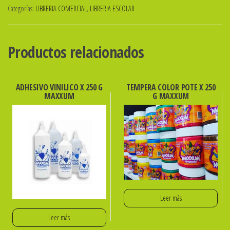
Categorías:
LIBRERIA COMERCIAL
,
LIBRERIA ESCOLAR
DURA
FORRADO
X
Productos relacionados
48
Hs
RAYADAS
ADHESIVO VINILICO X 250 G
TEMPERA COLOR POTE X 250
MAXXUM
G MAXXUM
TRIUNFANTE
cantidad
Leer más
Leer más