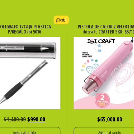
¡Oferta!
OLIGRAFO C/CAJA PLASTICA
PISTOLA DE CALOR 2 VELOCID
P/REGALO ibi 5016
ibicraft CRAFTER SKU: 6571
El
El
$
1,400.00
$
990.00
$
65,000.00
precio
precio
Añadir al carrito
Añadir al carrito