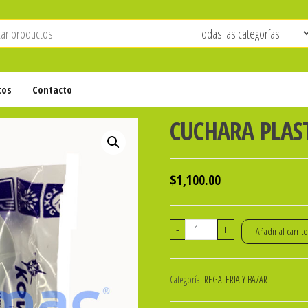
tos
Contacto
CUCHARA PLAST
$
1,100.00
CUCHARA
-
+
Añadir al carrit
PLASTICA
BLANCA
Categoría:
REGALERIA Y BAZAR
x
50u