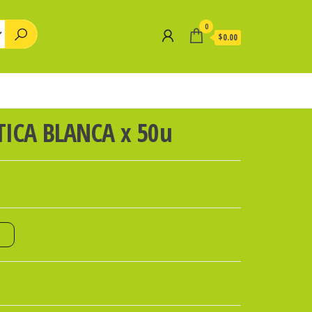
0
$0.00
ICA BLANCA x 50u
o