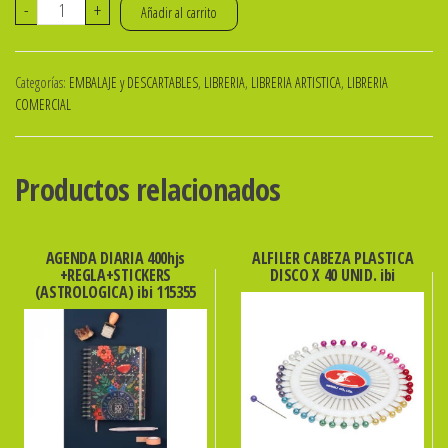
CUTTER
-
+
Añadir al carrito
ROTATIVO
45mm
Categorías:
EMBALAJE y DESCARTABLES
,
LIBRERIA
,
LIBRERIA ARTISTICA
,
LIBRERIA
IBICRAFT
COMERCIAL
cod
127406
cantidad
Productos relacionados
AGENDA DIARIA 400hjs
ALFILER CABEZA PLASTICA
+REGLA+STICKERS
DISCO X 40 UNID. ibi
(ASTROLOGICA) ibi 115355