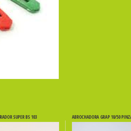
cantidad
RADOR SUPER BS 103
ABROCHADORA GRAP 10/50 PINZ