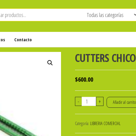
tos
Contacto
CUTTERS CHIC
$
600.00
CUTTERS
-
+
Añadir al carrit
CHICO
9mm
Categoría:
LIBRERIA COMERCIAL
IBI
127120