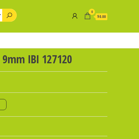
0
$0.00
O 9mm IBI 127120
o