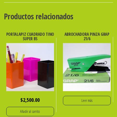
X
50u.
Productos relacionados
DASA
cantidad
PORTALAPIZ CUADRADO TINO
ABROCHADORA PINZA GRAP
SUPER BS
21/6
$
2,500.00
Leer más
Añadir al carrito