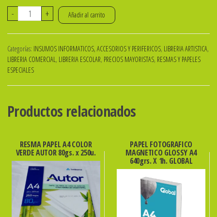
FEDRIGONI
-
+
Añadir al carrito
OPALINA
LISA
Categorías:
INSUMOS INFORMATICOS, ACCESORIOS Y PERIFERICOS
,
LIBRERIA ARTISTICA
,
180grs.
LIBRERIA COMERCIAL
,
LIBRERIA ESCOLAR
,
PRECIOS MAYORISTAS
,
RESMAS Y PAPELES
A4
ESPECIALES
x
125hs.
Productos relacionados
ibi
SKU:
600004
RESMA PAPEL A4 COLOR
PAPEL FOTOGRAFICO
cantidad
VERDE AUTOR 80gs. x 250u.
MAGNETICO GLOSSY A4
640grs. X 1h. GLOBAL