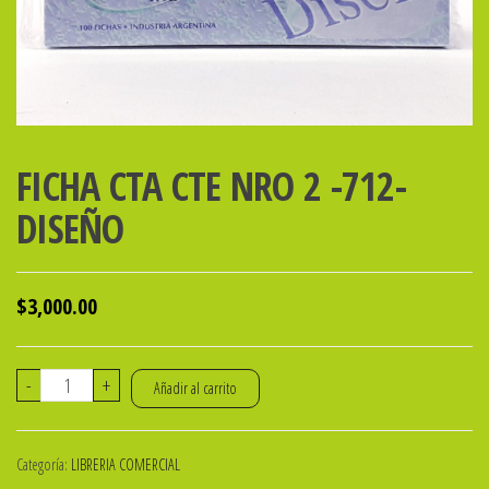
FICHA CTA CTE NRO 2 -712-
DISEÑO
$
3,000.00
FICHA
-
+
Añadir al carrito
CTA
CTE
Categoría:
LIBRERIA COMERCIAL
NRO