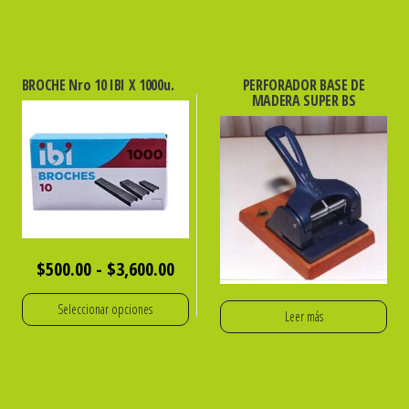
BROCHE Nro 10 IBI X 1000u.
PERFORADOR BASE DE
MADERA SUPER BS
Rango
$
500.00
-
$
3,600.00
de
Seleccionar opciones
Leer más
precios:
Este
desde
producto
$500.00
tiene