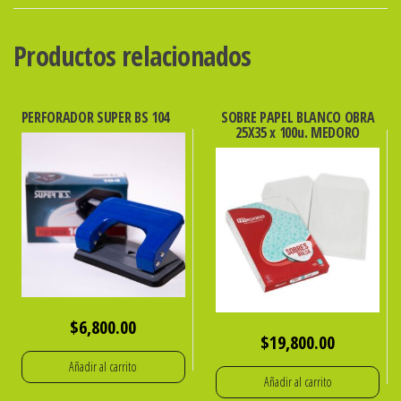
2
-712-
Productos relacionados
DISEÑO
cantidad
PERFORADOR SUPER BS 104
SOBRE PAPEL BLANCO OBRA
25X35 x 100u. MEDORO
$
6,800.00
$
19,800.00
Añadir al carrito
Añadir al carrito