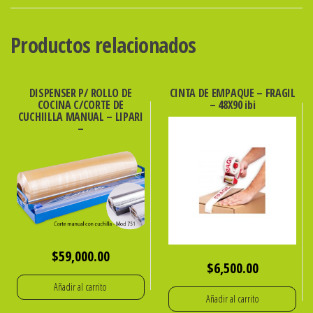
ROLLO
DE
Productos relacionados
38
cm
X
DISPENSER P/ ROLLO DE
CINTA DE EMPAQUE – FRAGIL
COCINA C/CORTE DE
– 48X90 ibi
600mts
CUCHIILLA MANUAL – LIPARI
cantidad
–
$
59,000.00
$
6,500.00
Añadir al carrito
Añadir al carrito