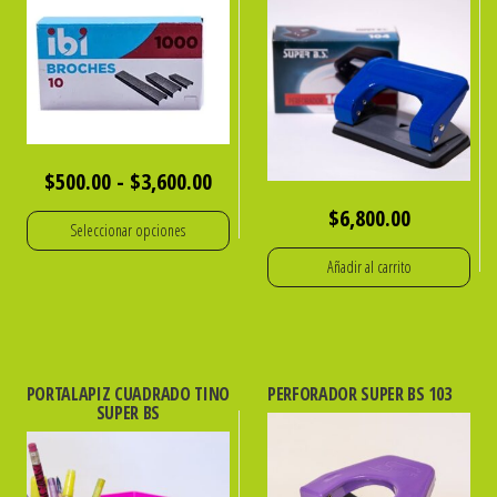
Rango
$
500.00
-
$
3,600.00
de
$
6,800.00
Seleccionar opciones
precios:
Añadir al carrito
Este
desde
producto
$500.00
tiene
hasta
múltiples
$3,600.00
PORTALAPIZ CUADRADO TINO
PERFORADOR SUPER BS 103
variantes.
SUPER BS
Las
opciones